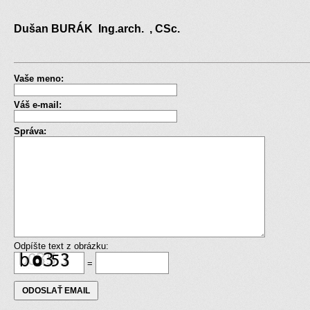
Dušan BURÁK Ing.arch. , CSc.
Vaše meno:
Váš e-mail:
Správa:
Odpíšte text z obrázku:
=