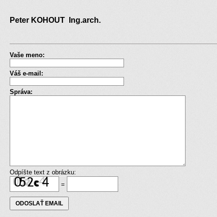
Peter KOHOUT Ing.arch.
Vaše meno:
Váš e-mail:
Správa:
Odpíšte text z obrázku:
=