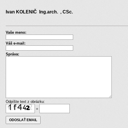
Ivan KOLENIČ Ing.arch. , CSc.
Vaše meno:
Váš e-mail:
Správa:
Odpíšte text z obrázku:
=