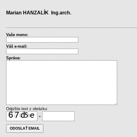
Marian HANZALÍK Ing.arch.
Vaše meno:
Váš e-mail:
Správa:
Odpíšte text z obrázku:
=