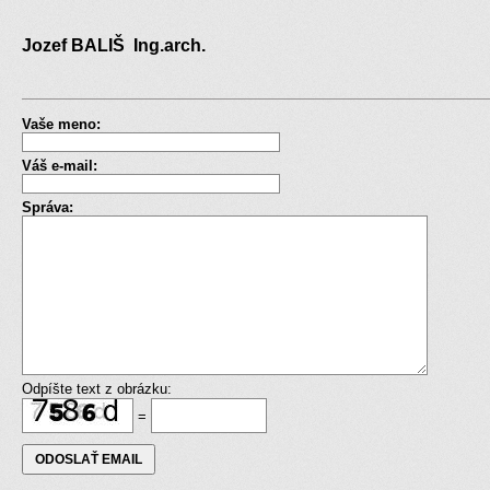
Jozef BALIŠ Ing.arch.
Vaše meno:
Váš e-mail:
Správa:
Odpíšte text z obrázku:
=