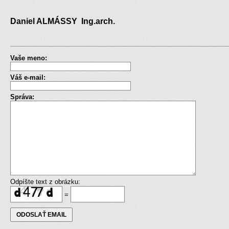
Daniel ALMÁSSY Ing.arch.
Vaše meno:
Váš e-mail:
Správa:
Odpíšte text z obrázku:
=