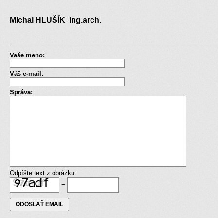
Michal HLUŠÍK Ing.arch.
Vaše meno:
Váš e-mail:
Správa:
Odpíšte text z obrázku:
=