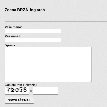
Zdena BRZÁ Ing.arch.
Vaše meno:
Váš e-mail:
Správa:
Odpíšte text z obrázku:
=