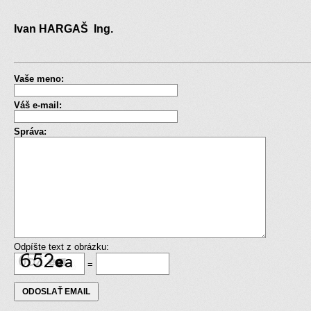
Ivan HARGAŠ Ing.
Vaše meno:
Váš e-mail:
Správa:
Odpíšte text z obrázku:
=