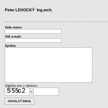
Peter LEHOCKÝ Ing.arch.
Vaše meno:
Váš e-mail:
Správa:
Odpíšte text z obrázku:
=