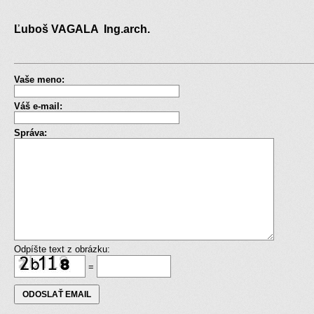
Ľuboš VAGALA Ing.arch.
Vaše meno:
Váš e-mail:
Správa:
Odpíšte text z obrázku:
=