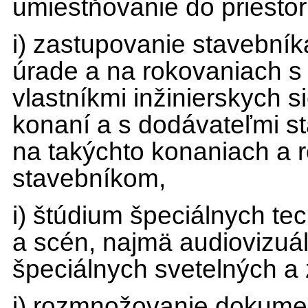
umiestňovanie do priestor
i) zastupovanie stavební
úrade a na rokovaniach s
vlastníkmi inžinierskych s
konaní a s dodávateľmi s
na takýchto konaniach a 
stavebníkom,
i) štúdium špeciálnych tec
a scén, najmä audiovizuál
špeciálnych svetelných a
j) rozmnožovanie dokume