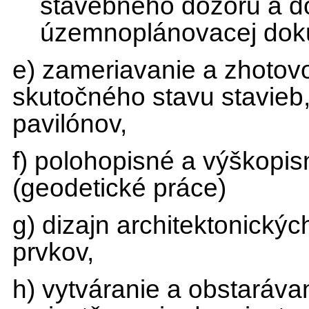
stavebného dozoru a do
územnoplánovacej dok
e) zameriavanie a zhoto
skutočného stavu stavieb,
pavilónov,
f) polohopisné a výškopi
(geodetické práce)
g) dizajn architektonickýc
prvkov,
h) vytváranie a obstarávan