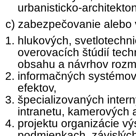
urbanisticko-architekton
c) zabezpečovanie alebo
hlukových, svetlotechn
overovacích štúdií tec
obsahu a návrhov rozmi
informačných systémov,
efektov,
špecializovaných inter
intranetu, kamerových
projektu organizácie vý
podmienkach, závislých