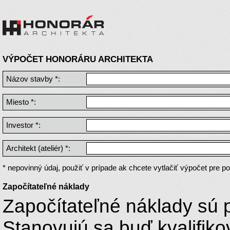
VÝPOČET HONORÁRU ARCHITEKTA
Názov stavby *:
Miesto *:
Investor *:
Architekt (ateliér) *:
* nepovinný údaj, použiť v prípade ak chcete vytlačiť výpočet pre pot
Započítateľné náklady
Započítateľné náklady sú 
Stanovujú sa buď kvalifi