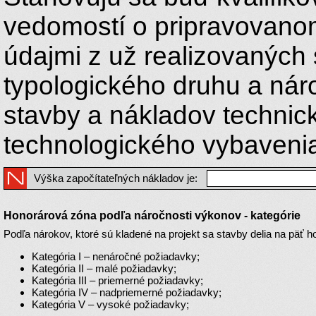
vedomostí o pripravovanom 
údajmi z už realizovaných
typologického druhu a náro
stavby a nákladov technic
technologického vybavenia
Výška započítateľných nákladov je:
Honorárová zóna podľa náročnosti výkonov - kategórie
Podľa nárokov, ktoré sú kladené na projekt sa stavby delia na päť h
Kategória I – nenáročné požiadavky;
Kategória II – malé požiadavky;
Kategória III – priemerné požiadavky;
Kategória IV – nadpriemerné požiadavky;
Kategória V – vysoké požiadavky;