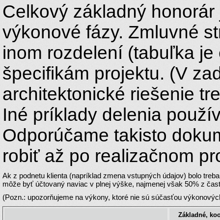
Celkový základný honorár je rozd
výkonové fázy. Zmluvné s
inom rozdelení (tabuľka j
špecifikám projektu. (V z
architektonické riešenie tr
Iné príklady delenia použ
Odporúčame takisto dokume
robiť až po realizačnom pro
Ak z podnetu klienta (napríklad zmena vstupných údajov) bolo treba projekt prepracovať, 
môže byť účtovaný naviac v plnej výške, najmenej však 50% z časti,
(Pozn.: upozorňujeme na výkony, ktoré nie sú súčasťou výkonovýc
Základné, ko