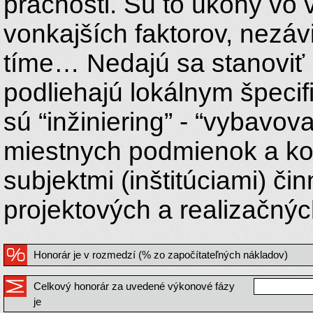
pracnosti. Sú to úkony vo 
vonkajších faktorov, nezávi
tíme… Nedajú sa stanoviť 
podliehajú lokálnym špecif
sú “inžiniering” - “vybavov
miestnych podmienok a kon
subjektmi (inštitúciami) č
projektových a realizačnýc
Honorár je v rozmedzí (% zo započítateľných nákladov)
Celkový honorár za uvedené výkonové fázy
je