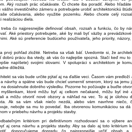
m. Aký rozsah prác očakávate. Či chcete iba poradiť. Alebo hľadát
vášho investičného zámeru a potrebujete urobiť architektonickú štúdi
vaše očakávania, alebo využitie pozemku. Alebo chcete celý rozsa
i realizáciou diela.
o treba čo najpresnejšie definovať obsah, rozsah a funkciu, čo by ná
vať. Aké priestory potrebujete, aké by mali byť väzby a prevádzkové
imi. Aké sú preferencie budúceho používateľa, jeho priority, názory,
na prvý pohľad zložité. Netreba sa však báť. Uvedomte si, že archite
ť dobrú prácu iba vtedy, ak vás čo najlepšie spozná. Stačí keď mu to 
lepšie napíšete) svojimi slovami. V spolupráci s architektom je komu
adne dôležitá.
hitekt sa vás bude určite pýtať aj na ďalšie veci. Časom vám predloží 
 a návrhy a spätne vás bude chcieť usmerniť smerom, ktorý sa jemu j
 na dosiahnutie dobrého výsledku. Pozorne ho počúvajte a buďte otvore
myšlienkam, ktoré môžu byť aj celkom nečakané, môžu byť iné 
ali a môžu otvoriť nové obzory a náhľad na vec. To aj je úlohou 
ekta. Ak sa vám však niečo nezdá, alebo vám navrhne niečo,
vuje, nebojte sa mu to povedať. Iba otvorenou komunikáciou sa dá 
mom v priebehu návrhu a projektu stavby.
dbateľným kritériom pri definitívnom rozhodovaní sa o výbere arc
yť aj cena návrhu a projektu stavby. Aby sa dalo aj toto kritérium k
notiť, doporučujeme dopredu čo najpresnejšie určiť obsah a 