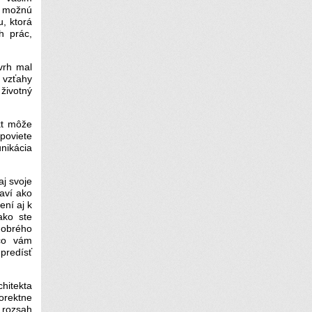
e možnú
u, ktorá
h prác,
vrh mal
 vzťahy
 životný
kt môže
poviete
nikácia
aj svoje
aví ako
ní aj k
ako ste
dobrého
 čo vám
predísť
hitekta
orektne
rozsah