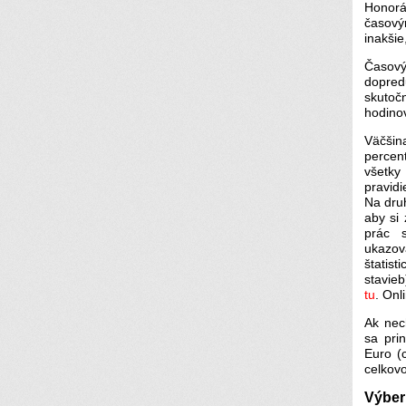
Honorá
časový
inakšie
Časový
dopred
skutoč
hodino
Väčšin
percen
všetky
pravidi
Na dru
aby si
prác 
ukazov
štatis
stavieb
tu
. On
Ak nec
sa pri
Euro (c
celkov
Výber