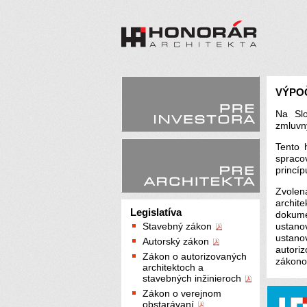
VÝPO
Na Slo
zmluvn
Tento 
spraco
princíp
Zvolen
archi
Legislatíva
dokum
Stavebný zákon
ustano
ustano
Autorský zákon
autori
Zákon o autorizovaných
zákono
architektoch a
stavebných inžinieroch
Zákon o verejnom
obstarávaní