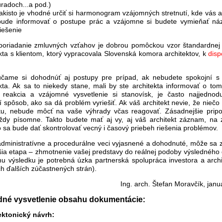
úradoch...a pod.)
takisto je vhodné určiť si harmonogram vzájomných stretnutí, kde vás a
bude informovať o postupe prác a vzájomne si budete vymieňať ná
riešenie
poriadanie zmluvných vzťahov je dobrou pomôckou vzor štandardnej
kta s klientom, ktorý vypracovala Slovenská komora architektov, k
disp
čame si dohodnúť aj postupy pre prípad, ak nebudete spokojní s
ekta. Ak sa to niekedy stane, mali by ste architekta informovať o tom
 reakcia a vzájomné vysvetlenie si stanovísk, je často najjednod
í spôsob, ako sa dá problém vyriešiť. Ak váš architekt nevie, že niečo 
ku, nebude môcť na vaše výhrady včas reagovať. Zásadnejšie prip
vždy písomne. Takto budete mať aj vy, aj váš architekt záznam, na 
 sa bude dať skontrolovať vecný i časový priebeh riešenia problémov.
administratívne a procedurálne veci vyjasnené a dohodnuté, môže sa z
šia etapa – zhmotnenie vašej predstavy do reálnej podoby výsledného 
u výsledku je potrebná úzka partnerská spolupráca investora a archit
h ďalších zúčastnených strán).
Ing. arch. Štefan Moravčík, jan
dné vysvetlenie obsahu dokumentácie:
ektonický návrh: