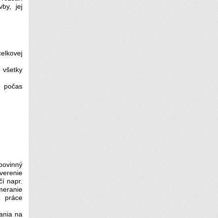
by, jej
elkovej
 všetky
m
e počas
povinný
verenie
čí napr.
meranie
z práce
ania na