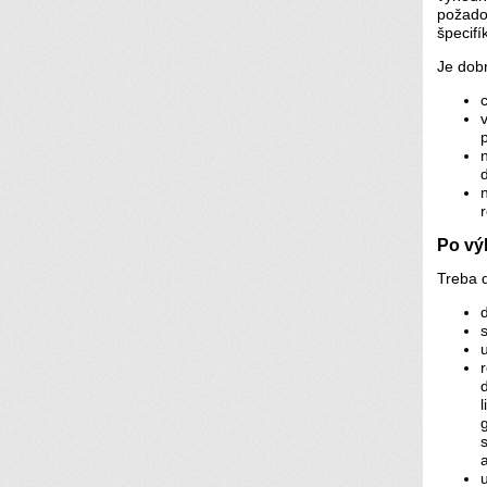
požado
špecifí
Je dobr
r
Po vý
Treba 
a