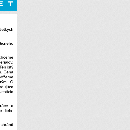
šetkých
tičného
 chceme
riálov.
en istý
e. Cena
y môžeme
 tým. O
odujúca
estícia
práce a
e diela.
 chrániť