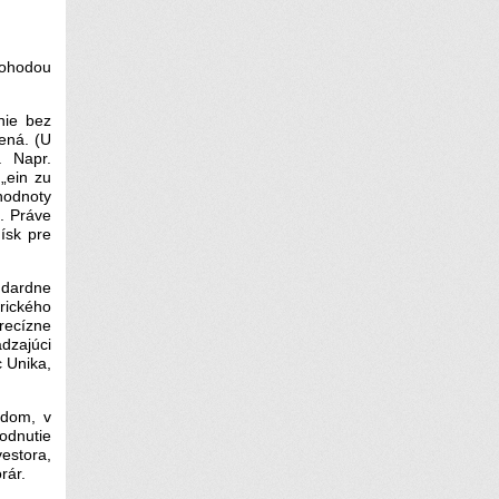
dohodou
nie bez
zená. (U
. Napr.
 „ein zu
hodnoty
). Práve
ísk pre
ndardne
rického
recízne
dzajúci
 Unika,
adom, v
odnutie
vestora,
rár.