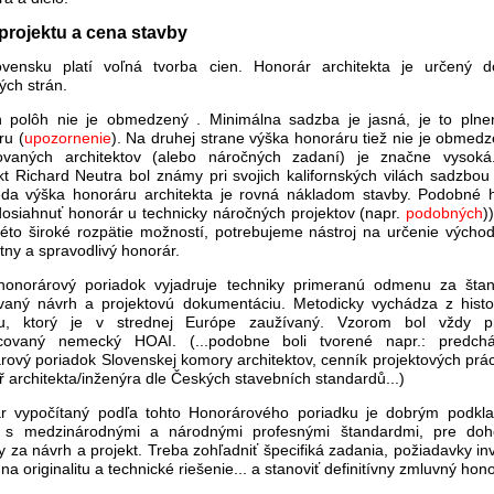
projektu a cena stavby
vensku platí voľná tvorba cien. Honorár architekta je určený 
ých strán.
 polôh nie je obmedzený . Minimálna sadzba je jasná, je to plne
ru (
upozornenie
). Na druhej strane výška honoráru tiež nie je obmed
vaných architektov (alebo náročných zadaní) je značne vysoká
kt Richard Neutra bol známy pri svojich kalifornských vilách sadzbou
teda výška honoráru architekta je rovná nákladom stavby. Podobné 
osiahnuť honorár u technicky náročných projektov (napr.
podobných
)
kéto široké rozpätie možností, potrebujeme nástroj na určenie východ
ny a spravodlivý honorár.
honorárový poriadok vyjadruje techniky primeranú odmenu za šta
vaný návrh a projektovú dokumentáciu. Metodicky vychádza z histo
pu, ktorý je v strednej Európe zaužívaný. Vzorom bol vždy p
covaný nemecký HOAI. (...podobne boli tvorené napr.: predchá
rový poriadok Slovenskej komory architektov, cenník projektových prác
 architekta/inženýra dle Českých stavebních standardů...)
r vypočítaný podľa tohto Honorárového poriadku je dobrým podkl
 s medzinárodnými a národnými profesnými štandardmi, pre doh
za návrh a projekt. Treba zohľadniť špecifiká zadania, požiadavky in
na originalitu a technické riešenie... a stanoviť definitívny zmluvný hono