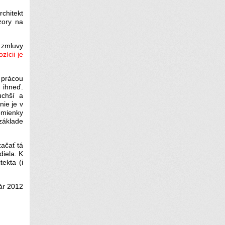
rchitekt
zory na
 zmluvy
ozícii je
 prácou
 ihneď.
uchší a
nie je v
omienky
základe
ačať tá
diela. K
ekta (i
uár 2012