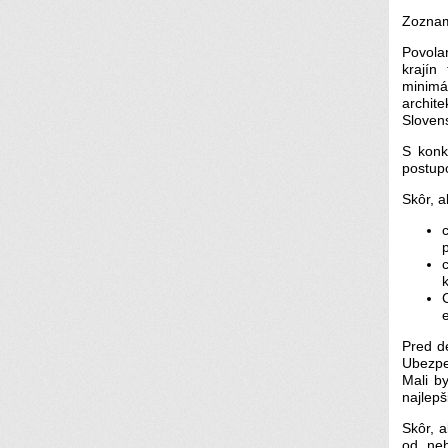
Zoznam
Povola
krajín
minimá
archit
Sloven
S konk
postup
Skôr, a
Pred de
Ubezpeč
Mali by
najlepš
Skôr, a
od neh