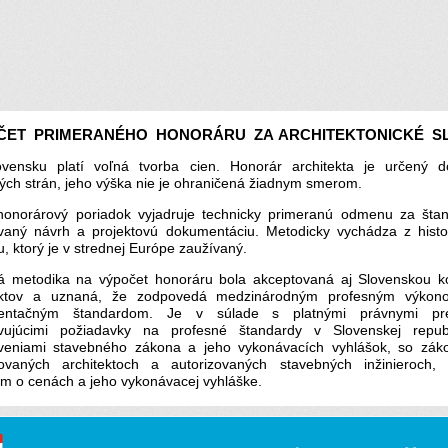
ČET PRIMERANÉHO HONORÁRU ZA ARCHITEKTONICKÉ S
vensku platí voľná tvorba cien. Honorár architekta je určený 
ých strán, jeho výška nie je ohraničená žiadnym smerom.
honorárový poriadok vyjadruje technicky primeranú odmenu za šta
vaný návrh a projektovú dokumentáciu. Metodicky vychádza z histo
u, ktorý je v strednej Európe zaužívaný.
á metodika na výpočet honoráru bola akceptovaná aj Slovenskou 
tektov a uznaná, že zodpovedá medzinárodným profesným výkon
entačným štandardom. Je v súlade s platnými právnymi pre
vujúcimi požiadavky na profesné štandardy v Slovenskej repub
veniami stavebného zákona a jeho vykonávacích vyhlášok, so zá
zovaných architektoch a autorizovaných stavebných inžinieroch,
m o cenách a jeho vykonávacej vyhláške.