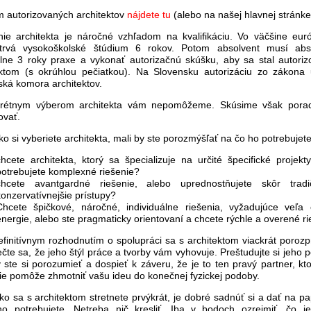
 autorizovaných architektov
nájdete tu
(alebo na našej hlavnej stránke
nie architekta je náročné vzhľadom na kvalifikáciu. Vo väčšine eur
 trvá vysokoškolské štúdium 6 rokov. Potom absolvent musí abs
lne 3 roky praxe a vykonať autorizačnú skúšku, aby sa stal autori
ektom (s okrúhlou pečiatkou). Na Slovensku autorizáciu zo zákona 
ská komora architektov.
rétnym výberom architekta vám nepomôžeme. Skúsime však porad
ovať.
ko si vyberiete architekta, mali by ste porozmýšľať na čo ho potrebujete
chcete architekta, ktorý sa špecializuje na určité špecifické projekt
potrebujete komplexné riešenie?
chcete avantgardné riešenie, alebo uprednostňujete skôr tradič
konzervatívnejšie prístupy?
Chcete špičkové, náročné, individuálne riešenia, vyžadujúce veľa
energie, alebo ste pragmaticky orientovaní a chcete rýchle a overené r
finitívnym rozhodnutím o spolupráci sa s architektom viackrát porozp
te sa, že jeho štýl práce a tvorby vám vyhovuje. Preštudujte si jeho po
 ste si porozumieť a dospieť k záveru, že je to ten pravý partner, k
ie pomôže zhmotniť vašu ideu do konečnej fyzickej podoby.
ko sa s architektom stretnete prvýkrát, je dobré sadnúť si a dať na pa
o potrebujete. Netreba nič kresliť. Iba v bodoch ozrejmiť, čo j