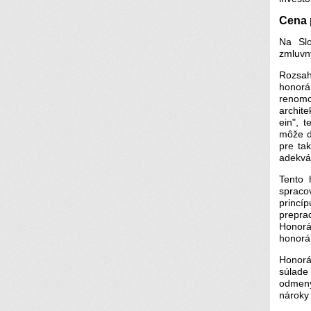
Cena 
Na Slo
zmluvn
Rozsah
honorá
renomo
archite
ein", 
môže d
pre ta
adekvát
Tento 
spraco
princí
prepra
Honorá
honorář
Honorá
súlade
odmeny 
nároky 