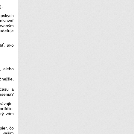
).
ópskych
olvovať
zovaným
udeľuje
iť, ako
:
y, alebo
nejšie,
 času a
iešenia?
rávajte.
rtfólio.
torý vám
pier, čo
e vašim