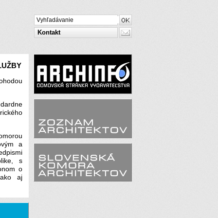
Kontakt
LUŽBY
dohodou
ndardne
rického
komorou
ovým a
dpismi
like, s
konom o
 ako aj