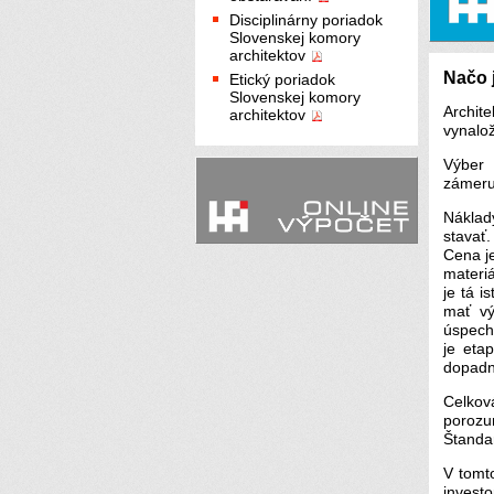
Disciplinárny poriadok
Slovenskej komory
architektov
Načo 
Etický poriadok
Slovenskej komory
Archit
architektov
vynalož
Výber 
zámeru
Náklad
stavať
Cena j
materi
je tá i
mať vý
úspech
je eta
dopadn
Celkov
porozum
Štandar
V tomto
investo