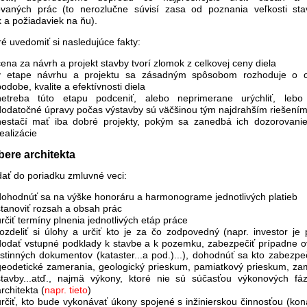
vaných prác (to nerozlučne súvisí zasa od poznania veľkosti stav
k a požiadaviek na ňu).
é uvedomiť si nasledujúce fakty:
cena za návrh a projekt stavby tvorí zlomok z celkovej ceny diela
v etape návrhu a projektu sa zásadným spôsobom rozhoduje o c
podobe, kvalite a efektívnosti diela
netreba túto etapu podceniť, alebo neprimerane urýchliť, lebo
dodatočné úpravy počas výstavby sú väčšinou tým najdrahším riešení
nestačí mať iba dobré projekty, pokým sa zanedbá ich dozorovani
ealizácie
bere architekta
dať do poriadku zmluvné veci:
dohodnúť sa na výške honoráru a harmonograme jednotlivých platieb
stanoviť rozsah a obsah prác
určiť termíny plnenia jednotlivých etáp práce
rozdeliť si úlohy a určiť kto je za čo zodpovedný (napr. investor je 
dodať vstupné podklady k stavbe a k pozemku, zabezpečiť prípadne o
listinných dokumentov (kataster...a pod.)...), dohodnúť sa kto zabezpe
geodetické zamerania, geologický prieskum, pamiatkový prieskum, za
stavby...atď., najmä výkony, ktoré nie sú súčasťou výkonových fá
rchitekta (
napr. tieto
)
určiť, kto bude vykonávať úkony spojené s inžinierskou činnosťou (kon