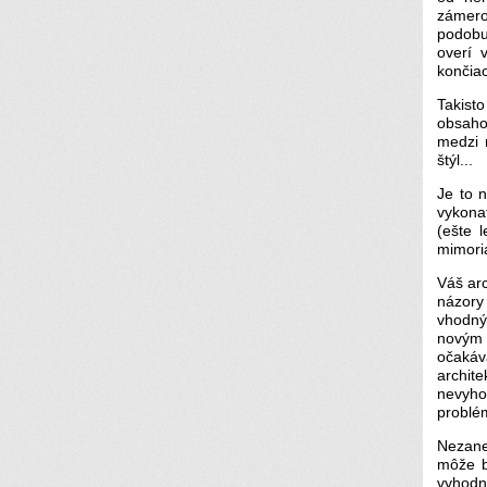
zámero
podobu 
overí 
končiac
Takist
obsaho
medzi n
štýl...
Je to 
vykona
(ešte 
mimori
Váš arc
názory
vhodný
novým 
očakáv
archit
nevyho
problé
Nezane
môže b
vyhod