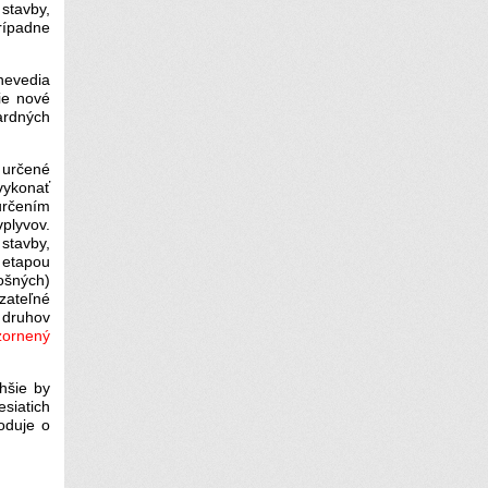
stavby,
rípadne
nevedia
ie nové
ardných
 určené
vykonať
určením
vplyvov.
stavby,
 etapou
šných)
zateľné
 druhov
zornený
hšie by
siatich
hoduje o