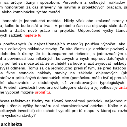
r sa určuje rôznym spôsobom. Percentom z celkových nákladov 
m honorárom za čas strávený na návrhu a projektových prácach, p
, alebo kombináciou týchto metód.
 honorár je jednoduchá metóda. Nikdy však obe zmluvné strany 
u, koľko to bude stáť a trvať. V priebehu času sa objavujú stále ďalš
nosti a ďalšie nové práce na projekte. Odporučené výšky štand
vých sadzieb
nájdete tu
.
a používaných (a najrozšírenejších metodík) používa výpočet, ako
to z celkových nákladov stavby. Za túto čiastku je architekt povinný 
 dohodnuté úkony. Je to transparentné riešenie, s jednoznačným 
el a povinností bez inflačných, kurzových a iných nepredvídateľných 
hý pohľad sa môže zdať, že architekt sa bude snažiť zvyšovať náklady 
 zvýšil odmenu. Tomu sa dá jednoducho predísť tým, že pred každou
sa fixne stanovia náklady stavby na základe objemových (plo
ateľov a príslušných dohodnutých cien (pomôckou môžu byť aj preuká
tické ukazovatele z obdobných, už zrealizovaných typologických
). Priebeh závislosti honoráru od kategórie stavby a jej veľkosti je
zná
line výpočet môžete
urobiť tu
.
hcete reflektovať žiadny zaužívaný honorárový poriadok, najjednoduc
ncíp určenia výšky honoráru dal charakterizovať otázkou: Koľko z de
elkových investícií) ste ochotní vydeliť pre tú etapu, v ktorej sa roz
om výsledku stavby?
 architekta