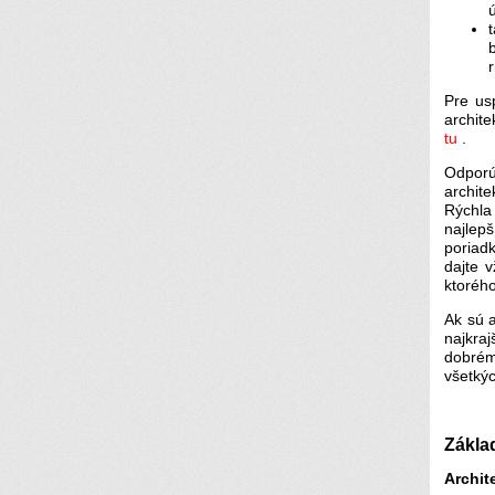
Pre us
archite
tu
.
Odporú
archit
Rýchla
najlepš
poriad
dajte 
ktorého
Ak sú 
najkraj
dobrém
všetkýc
Zákla
Archit