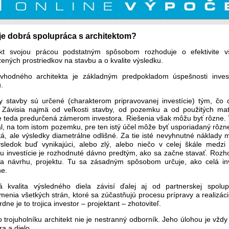
je dobrá spolupráca s architektom?
ekt svojou prácou podstatným spôsobom rozhoduje o efektivite v
ených prostriedkov na stavbu a o kvalite výsledku.
vhodného architekta je základným predpokladom úspešnosti inves
.
y stavby sú určené (charakterom pripravovanej investície) tým, čo
. Závisia najmä od veľkosti stavby, od pozemku a od použitých mate
e teda predurčená zámerom investora. Riešenia však môžu byť rôzne. T
ál, na tom istom pozemku, pre ten istý účel môže byť usporiadaný rôzn
stá, ale výsledky diametrálne odlišné. Za tie isté nevyhnutné náklad
sledok buď vynikajúci, alebo zlý, alebo niečo v celej škále medzi
u investície je rozhodnuté dávno predtým, ako sa začne stavať. Rozh
pa návrhu, projektu. Tu sa zásadným spôsobom určuje, ako celá inv
e.
á kvalita výsledného diela závisí ďalej aj od partnerskej spolu
enia všetkých strán, ktoré sa zúčastňujú procesu prípravy a realizáci
dne je to trojica investor – projektant – zhotoviteľ.
 trojuholníku architekt nie je nestranný odborník. Jeho úlohou je vždy
ra a dielo.