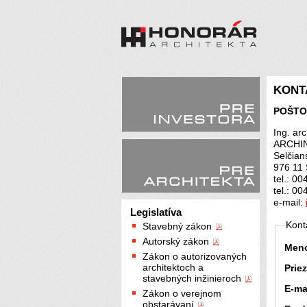
KONT
POŠTO
Ing. ar
ARCHI
Selčian
976 11 
tel.: 0
tel.: 0
e-mail:
Legislatíva
Kont
Stavebný zákon
Autorský zákon
Men
Zákon o autorizovaných
architektoch a
Prie
stavebných inžinieroch
E-ma
Zákon o verejnom
obstarávaní