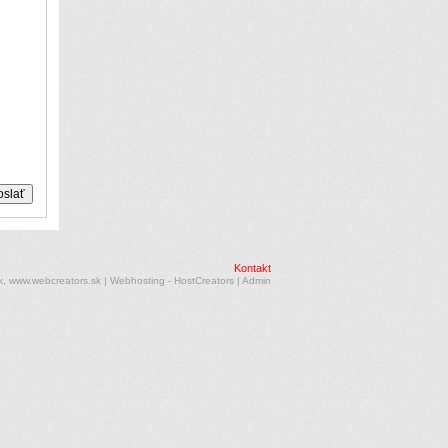
Kontakt
k, www.webcreators.sk
|
Webhosting
-
HostCreators
|
Admin