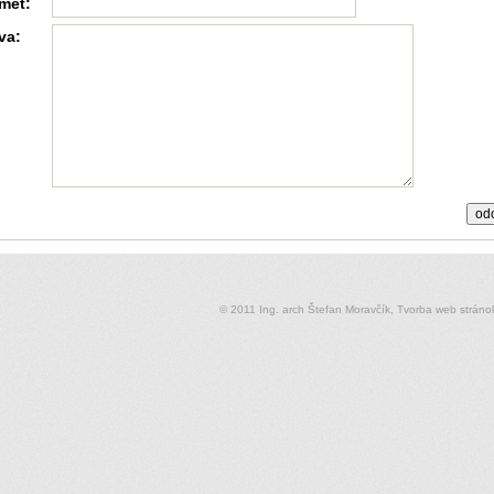
met:
va:
© 2011 Ing. arch Štefan Moravčík,
Tvorba web stráno