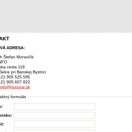
AKT
VÁ ADRESA:
ch Štefan Moravčík
NFO
ska cesta 118
Selce pri Banskej Bystrici
0421 905 525 595
0421 905 607 822
info@honorar.sk
aktný formulár
o:
zvisko:
il: