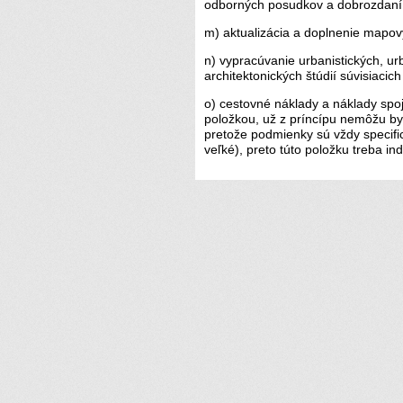
odborných posudkov a dobrozdaní
m) aktualizácia a doplnenie mapov
n) vypracúvanie urbanistických, urb
architektonických štúdií súvisiacic
o) cestovné náklady a náklady sp
položkou, už z príncípu nemôžu b
pretože podmienky sú vždy specifi
veľké), preto túto položku treba ind