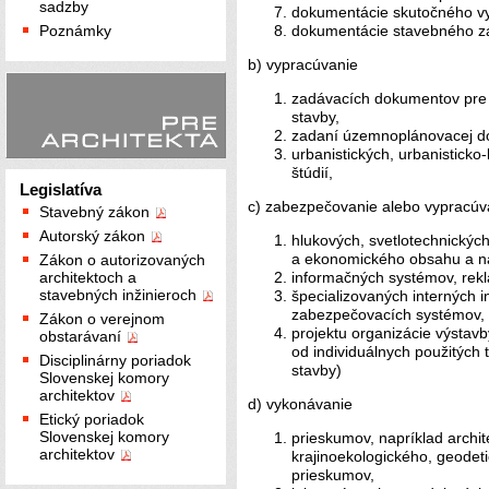
sadzby
dokumentácie skutočného vy
Poznámky
dokumentácie stavebného zá
b) vypracúvanie
zadávacích dokumentov pre st
stavby,
zadaní územnoplánovacej d
urbanistických, urbanisticko-
štúdií,
Legislatíva
c) zabezpečovanie alebo vypracúv
Stavebný zákon
Autorský zákon
hlukových, svetlotechnickýc
a ekonomického obsahu a ná
Zákon o autorizovaných
architektoch a
informačných systémov, rekl
stavebných inžinieroch
špecializovaných interných 
zabezpečovacích systémov,
Zákon o verejnom
projektu organizácie výstavb
obstarávaní
od individuálnych použitých 
Disciplinárny poriadok
stavby)
Slovenskej komory
architektov
d) vykonávanie
Etický poriadok
Slovenskej komory
prieskumov, napríklad archi
architektov
krajinoekologického, geodet
prieskumov,