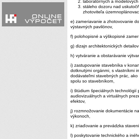
laboratórnych a modelových
stáleho dozoru nad uskutoč
zhotoviteľa územnoplánovac
e) zameriavanie a zhotovovanie do
výstavných pavilónov,
f) polohopisné a výškopisné zamer
g) dizajn architektonických detailov
h) vytváranie a obstarávanie výtvar
i) zastupovanie stavebníka v kona
dotknutými orgánmi, s vlastníkmi in
dodávateľmi stavebných prác, ako 
spolu so stavebníkom,
i) štúdium špeciálnych technológií 
audiovizuálnych a virtuálnych prez
efektov,
j) rozmnožovanie dokumentácie na
výkonoch,
k) zriaďovanie a prevádzka staveni
l) poskytovanie technického a iné