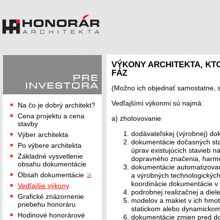
VÝKONY ARCHITEKTA, KT
FÁZ
(Možno ich objednať samostatne, s
Vedľajšími výkonmi sú najmä:
Na čo je dobrý architekt?
Cena projektu a cena
a) zhotovovanie
stavby
dodávateľskej (výrobnej) do
Výber architekta
dokumentácie dočasných sta
Po výbere architekta
úprav existujúcich stavieb n
Základné vysvetlenie
dopravného značenia, harm
obsahu dokumentácie
dokumentácie automatizova
Obsah dokumentácie
a výrobných technologických
koordinácie dokumentácie v 
Vedľajšie výkony
podrobnej realizačnej a diel
Grafické znázornenie
modelov a makiet v ich hmo
priebehu honoráru
statickom alebo dynamickom 
Hodinové honorárové
dokumentácie zmien pred d