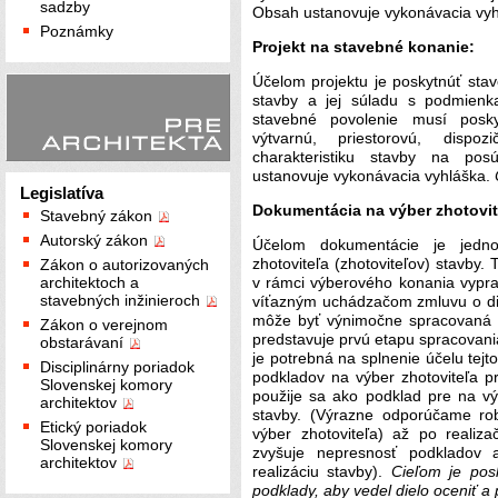
sadzby
Obsah ustanovuje vykonávacia vy
Poznámky
Projekt na stavebné konanie:
Účelom projektu je poskytnúť st
stavby a jej súladu s podmienk
stavebné povolenie musí poskyt
výtvarnú, priestorovú, dispoz
charakteristiku stavby na pos
ustanovuje vykonávacia vyhláška.
C
Legislatíva
Dokumentácia na výber zhotovit
Stavebný zákon
Autorský zákon
Účelom dokumentácie je jedn
zhotoviteľa (zhotoviteľov) stavby
Zákon o autorizovaných
architektoch a
v rámci výberového konania vypra
stavebných inžinieroch
víťazným uchádzačom zmluvu o di
môže byť výnimočne spracovaná a
Zákon o verejnom
predstavuje prvú etapu spracovania 
obstarávaní
je potrebná na splnenie účelu tejt
Disciplinárny poriadok
podkladov na výber zhotoviteľa p
Slovenskej komory
použije sa ako podklad pre na vý
architektov
stavby. (Výrazne odporúčame rob
Etický poriadok
výber zhotoviteľa) až po realiz
Slovenskej komory
zvyšuje nepresnosť podkladov 
architektov
realizáciu stavby).
Cieľom je posk
podklady, aby vedel dielo oceniť a 