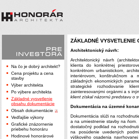
ZÁKLADNÉ VYSVETLENIE
Architektonický návrh:
Architektonický návrh (architek
klienta do konkrétnej priestor
Na čo je dobrý architekt?
konkrétnom urbanistickom, archi
Cena projektu a cena
interiérovom, konštrukčnom a 
stavby
základných ekonomických paramet
Výber architekta
strategické rozhodovanie kl
zainteresovanými orgánmi a s iným
Po výbere architekta
klient získal názornú predstavu o
Základné vysvetlenie
obsahu dokumentácie
Dokumentácia na územné konan
Obsah dokumentácie
Dokumentácia slúži na rozhodnuti
Vedľajšie výkony
a na umiestnenie stavby na ňom.
Grafické znázornenie
dostatočný podklad na rozhodnut
priebehu honoráru
na posúdenie uvedených podmi
Hodinové honorárové
výškového osadenia navrhovanej