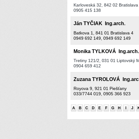
Karloveská 32, 842 02 Bratislava
0905 415 138
Ján TYČIAK Ing.arch.
Batkova 1, 841 01 Bratislava 4
0949 692 149, 0949 692 149
Monika TYLKOVÁ Ing.arch
Tretiny 121/2, 031 01 Liptovský 
0904 659 412
Zuzana TYROLOVÁ Ing.ar
Royova 9, 921 01 Piešťany
033/7744 019, 0905 366 923
A
B
C
D
E
F
G
H
I
J