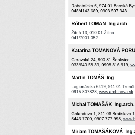
Robotnícka 6, 974 01 Banská Bys
048/4143 689, 0903 507 343
Róbert TOMAN Ing.arch.
Žitná 13, 010 01 Žilina
041/7001 052
Katarína TOMANOVÁ POR
Cerovská 24, 900 81 Šenkvice
033/640 58 33, 0908 316 919,
ww
Martin TOMÁŠ Ing.
Legionárska 6419, 911 01 Trenčí
0915 807828,
www.archinova.sk
Michal TOMAŠÁK Ing.arch
Galandova 1, 811 06 Bratislava 1
5443 7700, 0907 777 993,
www.h
Miriam TOMAŠÁKOVÁ Ing.