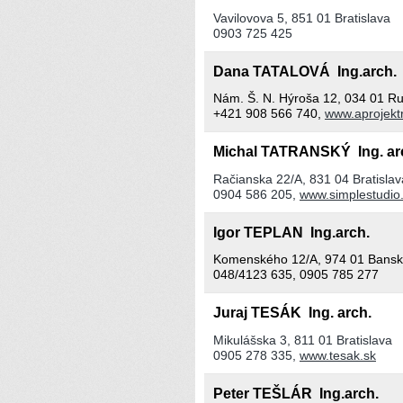
Vavilovova 5, 851 01 Bratislava
0903 725 425
Dana TATALOVÁ Ing.arch
Nám. Š. N. Hýroša 12, 034 01 
+421 908 566 740,
www.aprojekt
Michal TATRANSKÝ Ing. a
Račianska 22/A, 831 04 Bratislav
0904 586 205,
www.simplestudio
Igor TEPLAN Ing.arch.
Komenského 12/A, 974 01 Banská
048/4123 635, 0905 785 277
Juraj TESÁK Ing. arch.
Mikulášska 3, 811 01 Bratislava
0905 278 335,
www.tesak.sk
Peter TEŠLÁR Ing.arch.