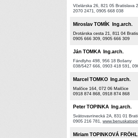
Včelárska 26, 821 05 Bratislava 
2070 2471, 0905 668 038
Miroslav TOMÍK Ing.arch.
Drotárska cesta 21, 811 04 Brati
0905 666 309, 0905 666 309
Ján TOMKA Ing.arch.
Fándlyho 498, 956 18 Bošany
038/5427 666, 0903 418 591, 09
Marcel TOMKO Ing.arch.
Malčice 164, 072 06 Malčice
0918 874 868, 0918 874 868
Peter TOPINKA Ing.arch.
Svätovavrinecká 2A, 831 01 Brati
0905 216 781,
www.benuskatopi
Miriam TOPINKOVÁ FRÖHL