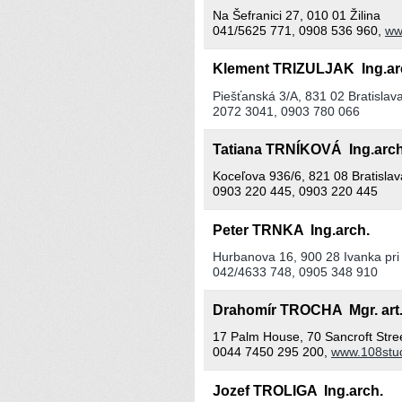
Na Šefranici 27, 010 01 Žilina
041/5625 771, 0908 536 960,
ww
Klement TRIZULJAK Ing.a
Piešťanská 3/A, 831 02 Bratislav
2072 3041, 0903 780 066
Tatiana TRNÍKOVÁ Ing.arc
Koceľova 936/6, 821 08 Bratislav
0903 220 445, 0903 220 445
Peter TRNKA Ing.arch.
Hurbanova 16, 900 28 Ivanka pri
042/4633 748, 0905 348 910
Drahomír TROCHA Mgr. ar
17 Palm House, 70 Sancroft Stre
0044 7450 295 200,
www.108stud
Jozef TROLIGA Ing.arch.