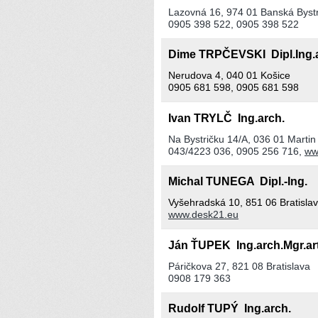
Lazovná 16, 974 01 Banská Bystr
0905 398 522, 0905 398 522
Dime TRPČEVSKI Dipl.Ing.
Nerudova 4, 040 01 Košice
0905 681 598, 0905 681 598
Ivan TRYLČ Ing.arch.
Na Bystričku 14/A, 036 01 Martin
043/4223 036, 0905 256 716,
ww
Michal TUNEGA Dipl.-Ing.
Vyšehradská 10, 851 06 Bratisla
www.desk21.eu
Ján ŤUPEK Ing.arch.Mgr.art
Páričkova 27, 821 08 Bratislava
0908 179 363
Rudolf TUPÝ Ing.arch.