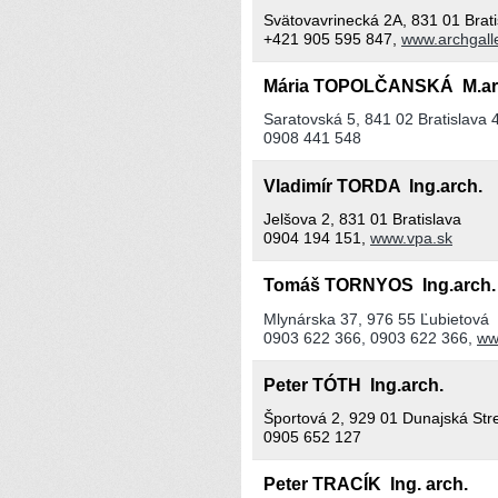
Svätovavrinecká 2A, 831 01 Brati
+421 905 595 847,
www.archgalle
Mária TOPOLČANSKÁ M.arc
Saratovská 5, 841 02 Bratislava 
0908 441 548
Vladimír TORDA Ing.arch.
Jelšova 2, 831 01 Bratislava
0904 194 151,
www.vpa.sk
Tomáš TORNYOS Ing.arch
Mlynárska 37, 976 55 Ľubietová
0903 622 366, 0903 622 366,
ww
Peter TÓTH Ing.arch.
Športová 2, 929 01 Dunajská Str
0905 652 127
Peter TRACÍK Ing. arch.