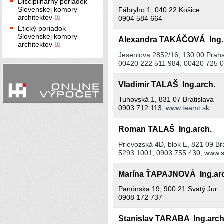
Disciplinárny poriadok
Slovenskej komory
Fábryho 1, 040 22 Košice
architektov
0904 584 664
Etický poriadok
Slovenskej komory
Alexandra TAKÁČOVÁ Ing
architektov
Jeseniova 2852/16, 130 00 Prah
00420 222 511 984, 00420 725 
Vladimír TALAŠ Ing.arch.
Tuhovská 1, 831 07 Bratislava
0903 712 113,
www.teamt.sk
Roman TALAŠ Ing.arch.
Prievozská 4D, blok E, 821 09 Br
5293 1001, 0903 755 430,
www.s
Marína ŤAPAJNOVÁ Ing.ar
Panónska 19, 900 21 Svätý Jur
0908 172 737
Stanislav TARABA Ing.arch