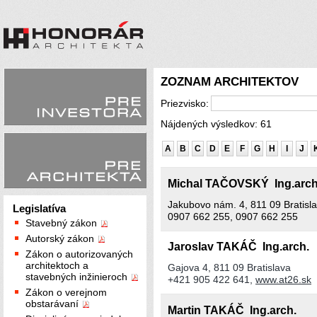
ZOZNAM ARCHITEKTOV
Priezvisko:
Nájdených výsledkov: 61
A
B
C
D
E
F
G
H
I
J
Michal TAČOVSKÝ Ing.arc
Jakubovo nám. 4, 811 09 Bratisl
Legislatíva
0907 662 255, 0907 662 255
Stavebný zákon
Autorský zákon
Jaroslav TAKÁČ Ing.arch.
Zákon o autorizovaných
architektoch a
Gajova 4, 811 09 Bratislava
stavebných inžinieroch
+421 905 422 641,
www.at26.sk
Zákon o verejnom
obstarávaní
Martin TAKÁČ Ing.arch.