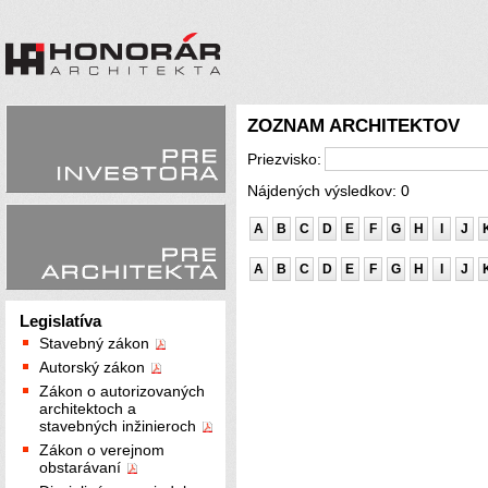
ZOZNAM ARCHITEKTOV
Priezvisko:
Nájdených výsledkov: 0
A
B
C
D
E
F
G
H
I
J
A
B
C
D
E
F
G
H
I
J
Legislatíva
Stavebný zákon
Autorský zákon
Zákon o autorizovaných
architektoch a
stavebných inžinieroch
Zákon o verejnom
obstarávaní