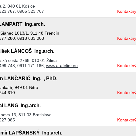
a 2, 040 01 Košice
323 767, 0905 323 767
Kontaktný
 LAMPART Ing.arch.
 Šianec 1013/1, 911 48 Trenčín
577 280, 0918 633 003
Kontaktný
tišek LÁNCOŠ Ing.arch.
ská cesta 2768, 010 01 Žilina
499 743, 0911 171 166,
www.a-atelier.eu
Kontaktný
an LANČARIČ Ing. , PhD.
ánka 5, 949 01 Nitra
244 610
Kontaktný
al LANG Ing.arch.
nova 13, 811 03 Bratislava
927 985
Kontaktný
mír LAPŠANSKÝ Ing.arch.