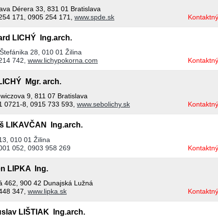
ava Dérera 33, 831 01 Bratislava
254 171, 0905 254 171,
www.spde.sk
Kontaktný
ard LICHÝ Ing.arch.
Štefánika 28, 010 01 Žilina
214 742,
www.lichypokorna.com
Kontaktný
 LICHÝ Mgr. arch.
wiczova 9, 811 07 Bratislava
1 0721-8, 0915 733 593,
www.sebolichy.sk
Kontaktný
š LIKAVČAN Ing.arch.
13, 010 01 Žilina
001 052, 0903 958 269
Kontaktný
n LIPKA Ing.
á 462, 900 42 Dunajská Lužná
448 347,
www.lipka.sk
Kontaktný
slav LIŠTIAK Ing.arch.