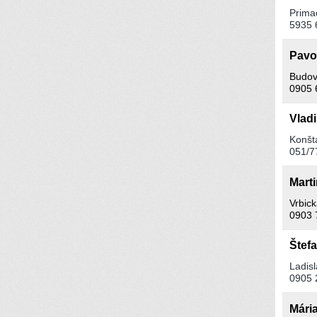
Primac
5935 
Pavo
Budov
0905 
Vlad
Konšt
051/7
Mart
Vrbic
0903 
Štef
Ladisl
0905 
Mári