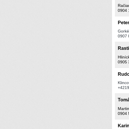
Račia
0904 
Pete
Gorké
0907 
Rast
Hliníc
0905 
Rudo
Klinco
+4219
Tomá
Marti
0904 
Kari