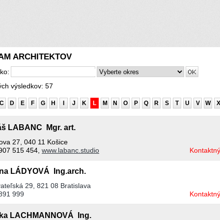
AM ARCHITEKTOV
sko:
ch výsledkov: 57
C
D
E
F
G
H
I
J
K
L
M
N
O
P
Q
R
S
T
U
V
W
š LABANC Mgr. art.
va 27, 040 11 Košice
907 515 454,
www.labanc.studio
Kontaktný
na LÁDYOVÁ Ing.arch.
ateľská 29, 821 08 Bratislava
891 999
Kontaktný
ika LACHMANNOVÁ Ing.