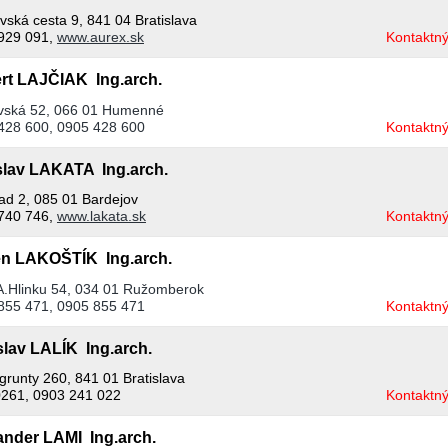
vská cesta 9, 841 04 Bratislava
929 091,
www.aurex.sk
Kontaktný
rt LAJČIAK Ing.arch.
vská 52, 066 01 Humenné
428 600, 0905 428 600
Kontaktný
slav LAKATA Ing.arch.
rad 2, 085 01 Bardejov
740 746,
www.lakata.sk
Kontaktný
n LAKOŠTÍK Ing.arch.
.Hlinku 54, 034 01 Ružomberok
855 471, 0905 855 471
Kontaktný
slav LALÍK Ing.arch.
grunty 260, 841 01 Bratislava
261, 0903 241 022
Kontaktný
ander LAMI Ing.arch.