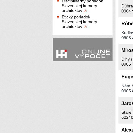
Disciplinárny poriadok
Slovenskej komory
Dúbra
architektov
0904 
Etický poriadok
Slovenskej komory
Róbe
architektov
Kudlo
0905 
Miro
Dlhý 
0905 
Euge
Nám.A
0905 
Jaro
Staré 
62240
Alex