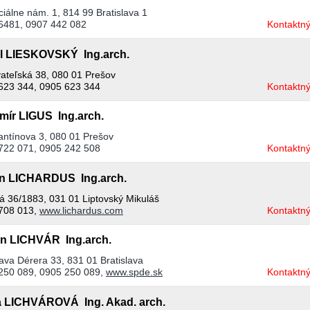
iálne nám. 1, 814 99 Bratislava 1
6481, 0907 442 082
Kontaktný
l LIESKOVSKÝ Ing.arch.
ateľská 38, 080 01 Prešov
623 344, 0905 623 344
Kontaktný
imír LIGUS Ing.arch.
antínova 3, 080 01 Prešov
722 071, 0905 242 508
Kontaktný
in LICHARDUS Ing.arch.
ká 36/1883, 031 01 Liptovský Mikuláš
708 013,
www.lichardus.com
Kontaktný
an LICHVÁR Ing.arch.
ava Dérera 33, 831 01 Bratislava
250 089, 0905 250 089,
www.spde.sk
Kontaktný
a LICHVÁROVÁ Ing. Akad. arch.