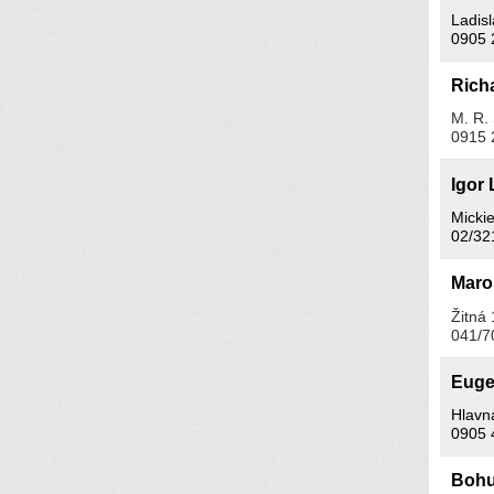
Ladisl
0905 
Rich
M. R. 
0915 
Igor
Mickie
02/32
Maro
Žitná 
041/7
Euge
Hlavn
0905 
Bohu