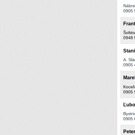
Nábre
0905 
Fran
Šolté
0948 
Stan
A. Sl
0905 
Mare
Koceľ
0905 
Ľubo
Bystri
0905 
Pete