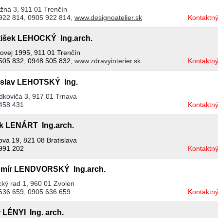
žná 3, 911 01 Trenčín
922 814, 0905 922 814,
www.designoatelier.sk
Kontaktný
tišek LEHOCKÝ Ing.arch.
sovej 1995, 911 01 Trenčín
505 832, 0948 505 832,
www.zdravyinterier.sk
Kontaktný
islav LEHOTSKÝ Ing.
ádkoviča 3, 917 01 Trnava
458 431
Kontaktný
k LENÁRT Ing.arch.
ova 19, 821 08 Bratislava
991 202
Kontaktný
mír LENDVORSKÝ Ing.arch.
cký rad 1, 960 01 Zvolen
636 659, 0905 636 659
Kontaktný
r LÉNYI Ing. arch.