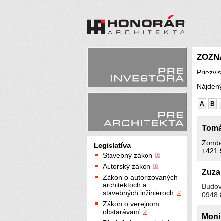
ZOZN
Priezvi
Nájdený
A
B
Tomá
Zombo
Legislatíva
+421 
Stavebný zákon
Autorský zákon
Zuza
Zákon o autorizovaných
architektoch a
Budov
stavebných inžinieroch
0948 
Zákon o verejnom
obstarávaní
Mon