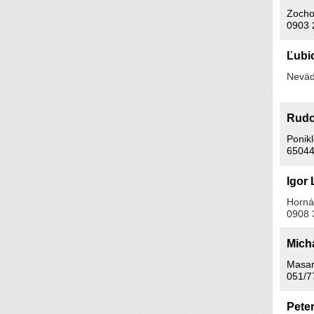
Zocho
0903 
Ľubi
Neväd
Rudo
Ponikl
65044
Igor
Horná 
0908 
Mich
Masar
051/7
Pete