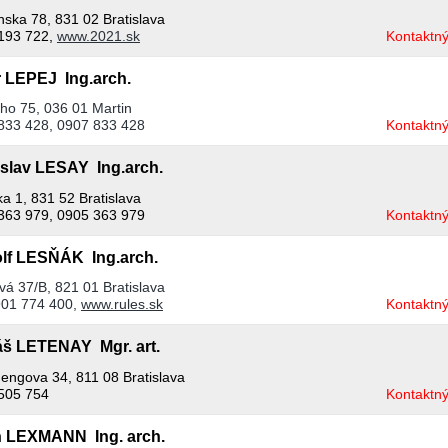
nska 78, 831 02 Bratislava
193 722,
www.2021.sk
Kontaktný
r LEPEJ Ing.arch.
ho 75, 036 01 Martin
833 428, 0907 833 428
Kontaktný
islav LESAY Ing.arch.
ka 1, 831 52 Bratislava
363 979, 0905 363 979
Kontaktný
lf LESŇÁK Ing.arch.
vá 37/B, 821 01 Bratislava
01 774 400,
www.rules.sk
Kontaktný
š LETENAY Mgr. art.
nengova 34, 811 08 Bratislava
505 754
Kontaktný
n LEXMANN Ing. arch.