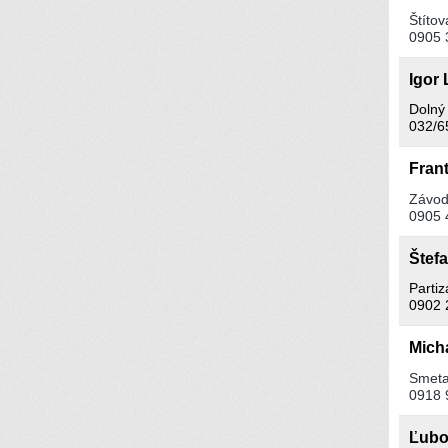
Štítov
0905 
Igor
Dolný
032/6
Fran
Závod
0905 
Štef
Partiz
0902 
Mich
Smeta
0918 
Ľubo