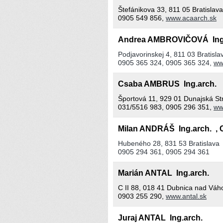
Štefánikova 33, 811 05 Bratislava
0905 549 856,
www.acaarch.sk
Andrea AMBROVIČOVÁ Ing
Podjavorinskej 4, 811 03 Bratisla
0905 365 324, 0905 365 324,
ww
Csaba AMBRUS Ing.arch.
Športová 11, 929 01 Dunajská St
031/5516 983, 0905 296 351,
ww
Milan ANDRÁŠ Ing.arch. , 
Hubeného 28, 831 53 Bratislava
0905 294 361, 0905 294 361
Marián ANTAL Ing.arch.
C II 88, 018 41 Dubnica nad Vá
0903 255 290,
www.antal.sk
Juraj ANTAL Ing.arch.