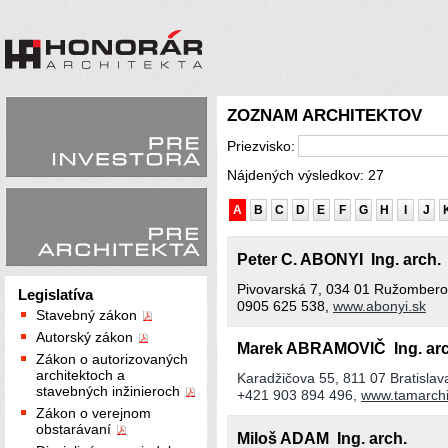
ZOZNAM ARCHITEKTOV
Priezvisko:
Nájdených výsledkov: 27
A
B
C
D
E
F
G
H
I
J
Peter C. ABONYI Ing. arch
Pivovarská 7, 034 01 Ružombero
Legislatíva
0905 625 538,
www.abonyi.sk
Stavebný zákon
Autorský zákon
Marek ABRAMOVIČ Ing. ar
Zákon o autorizovaných
architektoch a
Karadžičova 55, 811 07 Bratislav
stavebných inžinieroch
+421 903 894 496,
www.tamarchit
Zákon o verejnom
obstarávaní
Miloš ADAM Ing. arch.