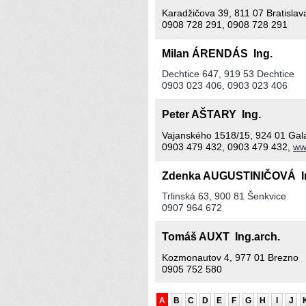
Karadžičova 39, 811 07 Bratislav
0908 728 291, 0908 728 291
Milan ÁRENDÁS Ing.
Dechtice 647, 919 53 Dechtice
0903 023 406, 0903 023 406
Peter AŠTARY Ing.
Vajanského 1518/15, 924 01 Gal
0903 479 432, 0903 479 432,
ww
Zdenka AUGUSTINIČOVÁ I
Trlinská 63, 900 81 Šenkvice
0907 964 672
Tomáš AUXT Ing.arch.
Kozmonautov 4, 977 01 Brezno
0905 752 580
A
B
C
D
E
F
G
H
I
J