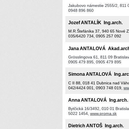
Jakubovo námestie 2555/2, 811 0
0948 896 860
Jozef ANTALÍK Ing.arch.
M.R.Štefánika 37, 940 65 Nové 
035/6420 734, 0905 257 092
Jana ANTALOVÁ Akad.arch
Grösslingova 61, 811 09 Bratisla
0905 479 895, 0905 479 895
Simona ANTALOVÁ Ing.ar
C II 88, 018 41 Dubnica nad Vá
042/4424 001, 0903 748 019,
ww
Anna ANTALOVÁ Ing.arch
Bytčická 16/3492, 010 01 Bratisl
5022 1454,
www.proma.sk
Dietrich ANTOŠ Ing.arch.