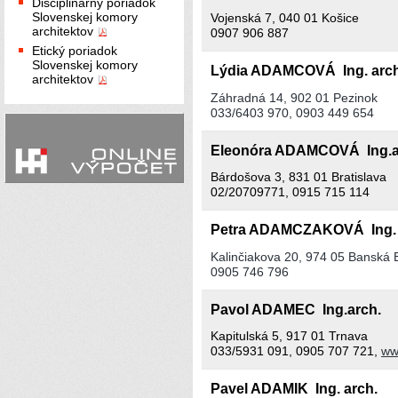
Disciplinárny poriadok
Slovenskej komory
Vojenská 7, 040 01 Košice
architektov
0907 906 887
Etický poriadok
Slovenskej komory
Lýdia ADAMCOVÁ Ing. arc
architektov
Záhradná 14, 902 01 Pezinok
033/6403 970, 0903 449 654
Eleonóra ADAMCOVÁ Ing.ar
Bárdošova 3, 831 01 Bratislava
02/20709771, 0915 715 114
Petra ADAMCZAKOVÁ Ing.
Kalinčiakova 20, 974 05 Banská B
0905 746 796
Pavol ADAMEC Ing.arch.
Kapitulská 5, 917 01 Trnava
033/5931 091, 0905 707 721,
ww
Pavel ADAMIK Ing. arch.