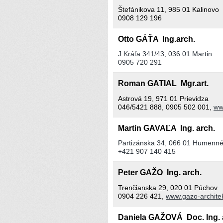
Štefánikova 11, 985 01 Kalinovo
0908 129 196
Otto GÁŤA Ing.arch.
J.Kráľa 341/43, 036 01 Martin
0905 720 291
Roman GATIAL Mgr.art.
Astrová 19, 971 01 Prievidza
046/5421 888, 0905 502 001,
ww
Martin GAVAĽA Ing. arch.
Partizánska 34, 066 01 Humenn
+421 907 140 415
Peter GAŽO Ing. arch.
Trenčianska 29, 020 01 Púchov
0904 226 421,
www.gazo-architek
Daniela GAŽOVÁ Doc. Ing. a