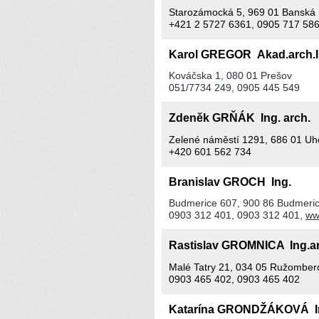
Starozámocká 5, 969 01 Banská 
+421 2 5727 6361, 0905 717 58
Karol GREGOR Akad.arch.
Kováčska 1, 080 01 Prešov
051/7734 249, 0905 445 549
Zdeněk GRŇÁK Ing. arch.
Zelené náměstí 1291, 686 01 Uh
+420 601 562 734
Branislav GROCH Ing.
Budmerice 607, 900 86 Budmeri
0903 312 401, 0903 312 401,
ww
Rastislav GROMNICA Ing.a
Malé Tatry 21, 034 05 Ružomber
0903 465 402, 0903 465 402
Katarína GRONDŽÁKOVÁ In