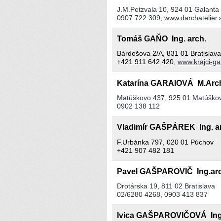
J.M.Petzvala 10, 924 01 Galanta
0907 722 309,
www.darchatelier.
Tomáš GAŇO Ing. arch.
Bárdošova 2/A, 831 01 Bratislava
+421 911 642 420,
www.krajci-g
Katarína GARAIOVÁ M.Arc
Matúškovo 437, 925 01 Matúško
0902 138 112
Vladimír GAŠPÁREK Ing. a
F.Urbánka 797, 020 01 Púchov
+421 907 482 181
Pavel GAŠPAROVIČ Ing.ar
Drotárska 19, 811 02 Bratislava
02/6280 4268, 0903 413 837
Ivica GAŠPAROVIČOVÁ Ing