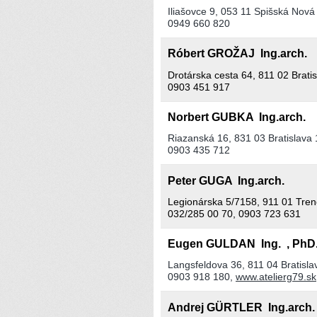
Iliašovce 9, 053 11 Spišská Nová
0949 660 820
Róbert GROŽAJ Ing.arch.
Drotárska cesta 64, 811 02 Brati
0903 451 917
Norbert GUBKA Ing.arch.
Riazanská 16, 831 03 Bratislava 
0903 435 712
Peter GUGA Ing.arch.
Legionárska 5/7158, 911 01 Tren
032/285 00 70, 0903 723 631
Eugen GULDAN Ing. , PhD
Langsfeldova 36, 811 04 Bratisla
0903 918 180,
www.atelierg79.sk
Andrej GÜRTLER Ing.arch