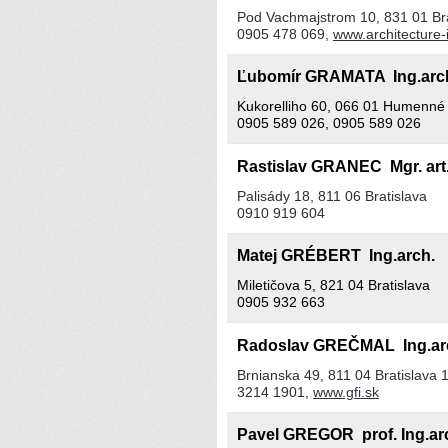
Pod Vachmajstrom 10, 831 01 Bra
0905 478 069,
www.architecture-i
Ľubomír GRAMATA Ing.ar
Kukorelliho 60, 066 01 Humenné
0905 589 026, 0905 589 026
Rastislav GRANEC Mgr. ar
Palisády 18, 811 06 Bratislava
0910 919 604
Matej GRÉBERT Ing.arch.
Miletičova 5, 821 04 Bratislava
0905 932 663
Radoslav GREČMAL Ing.a
Brnianska 49, 811 04 Bratislava 
3214 1901,
www.gfi.sk
Pavel GREGOR prof. Ing.arc