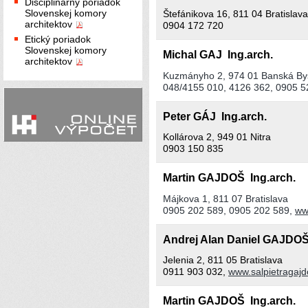
Disciplinárny poriadok
Slovenskej komory
Štefánikova 16, 811 04 Bratislava
architektov
0904 172 720
Etický poriadok
Slovenskej komory
Michal GAJ Ing.arch.
architektov
Kuzmányho 2, 974 01 Banská Bys
048/4155 010, 4126 362, 0905 5
Peter GÁJ Ing.arch.
Kollárova 2, 949 01 Nitra
0903 150 835
Martin GAJDOŠ Ing.arch.
Májkova 1, 811 07 Bratislava
0905 202 589, 0905 202 589,
ww
Andrej Alan Daniel GAJD
Jelenia 2, 811 05 Bratislava
0911 903 032,
www.salpietragaj
Martin GAJDOŠ Ing.arch.