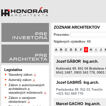
ZOZNAM ARCHITEKTOV
Priezvisko:
Nájdených výsledkov: 65
A
B
C
D
E
F
G
H
I
J
Jozef GÁBOR Ing.arch.
Kuklovská 49, 841 04 Bratislava 
Legislatíva
6541 2487, 0903 343 778, 0903 
Stavebný zákon
Autorský zákon
Jozef GABRIŠ Ing.arch.
Zákon o autorizovaných
architektoch a
Partizánska 39, 911 01 Trenčín
stavebných inžinieroch
+421 911 669 770
Zákon o verejnom
obstarávaní
Marcel GACHO Ing.arch.