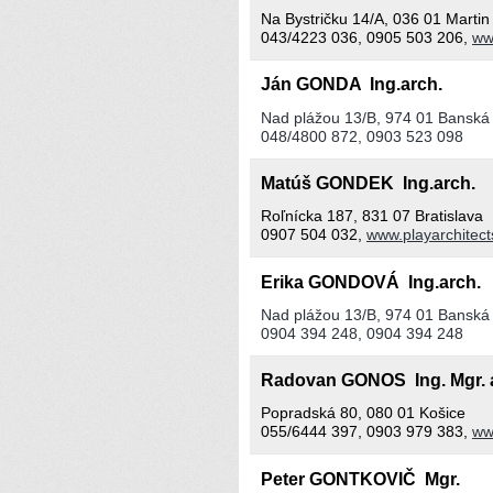
Na Bystričku 14/A, 036 01 Martin
043/4223 036, 0905 503 206,
ww
Ján GONDA Ing.arch.
Nad plážou 13/B, 974 01 Banská 
048/4800 872, 0903 523 098
Matúš GONDEK Ing.arch.
Roľnícka 187, 831 07 Bratislava
0907 504 032,
www.playarchitec
Erika GONDOVÁ Ing.arch.
Nad plážou 13/B, 974 01 Banská 
0904 394 248, 0904 394 248
Radovan GONOS Ing. Mgr. 
Popradská 80, 080 01 Košice
055/6444 397, 0903 979 383,
ww
Peter GONTKOVIČ Mgr.