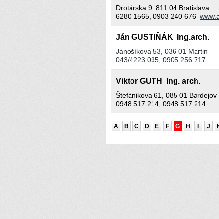
Drotárska 9, 811 04 Bratislava
6280 1565, 0903 240 676,
www.a
Ján GUSTIŇÁK Ing.arch.
Jánošíkova 53, 036 01 Martin
043/4223 035, 0905 256 717
Viktor GUTH Ing. arch.
Štefánikova 61, 085 01 Bardejov
0948 517 214, 0948 517 214
A
B
C
D
E
F
G
H
I
J